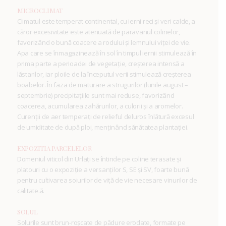
MICROCLIMAT
Climatul este temperat continental, cu ierni reci și veri calde, a
căror excesivitate este atenuată de paravanul colinelor,
favorizând o bună coacere a rodului și lemnului viței de vie.
Apa care se înmagazinează în sol în timpul iernii stimulează în
prima parte a perioadei de vegetație, creșterea intensă a
lăstarilor, iar ploile de la începutul verii stimulează creșterea
boabelor. În faza de maturare a strugurilor (lunile august –
septembrie) precipitațiile sunt mai reduse, favorizând
coacerea, acumularea zahărurilor, a culorii și a aromelor.
Curenții de aer temperați de relieful deluros înlătură excesul
de umiditate de după ploi, menținând sănătatea plantației.
EXPOZITIA PARCELELOR
Domeniul viticol din Urlați se întinde pe coline terasate și
platouri cu o expoziție a versanților S, SE și SV, foarte bună
pentru cultivarea soiurilor de viță de vie necesare vinurilor de
calitate.ă.
SOLUL
Solurile sunt brun-roșcate de pădure erodate, formate pe