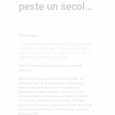
peste un secol…
Povestea
… Basilescu are o savoare aparte, asemeni
vinurilor produse aici. Lumea evoluează
datorită oamenilor cu viziune, care simt și
acționează înaintea epocii lor.
Astfel de vizionari au fost Nicolae și Aristide
Basilescu.
Nicolae Basilescu, născut la Urlați în 1860, s-a
evidențiat încă de la început prin inteligența și
ambiția extraordinară care l-au ajutat să-și
depășească limitele sociale. S-a remarcat ca o
personalitate proeminentă a societății românești
de secol XIX, fiind decan al Facultății de Drept
București cu cea mai lungă perioadă de decanat în
istoria acestei instituții și întemeietorul cartierului
Bucureștii Noi.