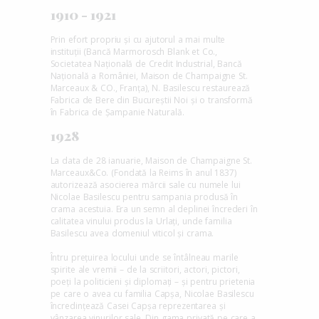
1910 - 1921
Prin efort propriu și cu ajutorul a mai multe
instituții (Bancă Marmorosch Blank et Co.,
Societatea Națională de Credit Industrial, Bancă
Națională a României, Maison de Champaigne St.
Marceaux & CO., Franța), N. Basilescu restaurează
Fabrica de Bere din Bucureștii Noi și o transformă
în Fabrica de Șampanie Naturală.
1928
La data de 28 ianuarie, Maison de Champaigne St.
Marceaux&Co. (Fondată la Reims în anul 1837)
autorizează asocierea mărcii sale cu numele lui
Nicolae Basilescu pentru sampania produsă în
crama acestuia. Era un semn al deplinei încrederi în
calitatea vinului produs la Urlați, unde familia
Basilescu avea domeniul viticol și crama.
Întru prețuirea locului unde se întâlneau marile
spirite ale vremii – de la scriitori, actori, pictori,
poeți la politicieni și diplomați – și pentru prietenia
pe care o avea cu familia Capșa, Nicolae Basilescu
încredințează Casei Capșa reprezentarea și
vânzarea vinurilor sale. Din gama privată pe care a