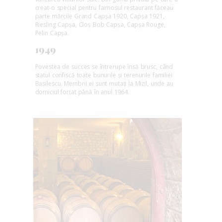
creat-o special pentru faimosul restaurant făceau
parte mărcile Grand Capșa 1920, Capșa 1921,
Riesling Capșa, Cloș Bob Capșa, Capșa Rouge,
Pelin Capșa.
1949
Povestea de succes se întrerupe însă brusc, când
statul confiscă toate bunurile și terenurile familiei
Basilescu. Membrii ei sunt mutați la Mizil, unde au
domiciul forțat până în anul 1964.