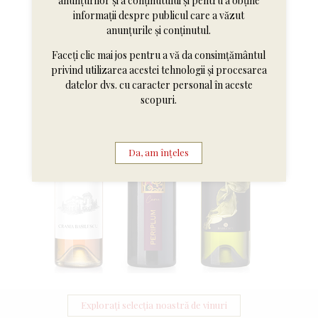
anunțurilor și a conținutului și pentru a obține
informații despre publicul care a văzut
anunțurile și conținutul.
Faceți clic mai jos pentru a vă da consimțământul
privind utilizarea acestei tehnologii și procesarea
datelor dvs. cu caracter personal în aceste
scopuri.
Da, am înțeles
Explorați selecția noastră de vinuri