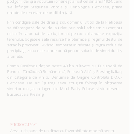
podgorii, dar şi a viticulturii româneşti a fost cel din anul 1924, când
s-a înfiinţat Staţiunea Viticolă şi Oenologica Pietroasa, prima
unitate de cercetare de profil din ţară.
Prin condiţiile sale de climă şi sol, domeniul viticol de la Pietroasa
se diferenţiază de cel de la Urlaţi prin solul scheletic cu conţinut
ridicat în carbonat de calciu, format pe roci calcaroase, expoziţia
terenului, bogatele sale resurse heliotermice şi regimul destul de
sărac în precipitaţii. Având temperaturi ridicate şi regim redus de
precipitaţii, zona este foarte bună pentru soiurile de vinuri dulci şi
aromate.
Crama Basilescu deţine peste 40 ha cultivate cu: Busuioacă de
Bohotin, Tămâioasă Romănească, Fetească Albă şi Riesling Italian,
din categoria de vin cu Denumire de Origine Controlată D.O.C.-
Pietroasa. De aici îşi trag seva strugurii folosiţi în obţinerea
vinurilor din gama Ingeri din Micul Paris, Eclipse si vin desert –
Busuioaca si Riesling.
MICROCLIMAT
Arealul dispune de un climat cu favorabilitate maximă pentru