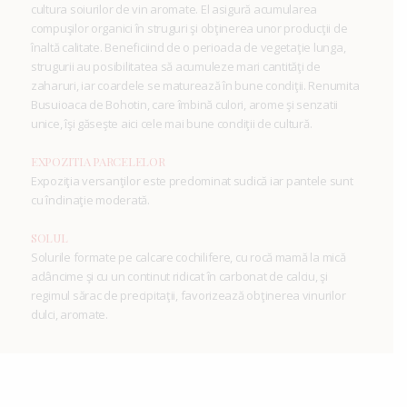
cultura soiurilor de vin aromate. El asigură acumularea
compuşilor organici în struguri şi obţinerea unor producţii de
înaltă calitate. Beneficiind de o perioada de vegetaţie lunga,
strugurii au posibilitatea să acumuleze mari cantităţi de
zaharuri, iar coardele se maturează în bune condiţii. Renumita
Busuioaca de Bohotin, care îmbină culori, arome şi senzatii
unice, îşi găseşte aici cele mai bune condiţii de cultură.
EXPOZITIA PARCELELOR
Expoziţia versanţilor este predominat sudică iar pantele sunt
cu înclinaţie moderată.
SOLUL
Solurile formate pe calcare cochilifere, cu rocă mamă la mică
adâncime şi cu un continut ridicat în carbonat de calciu, şi
regimul sărac de precipitaţii, favorizează obţinerea vinurilor
dulci, aromate.