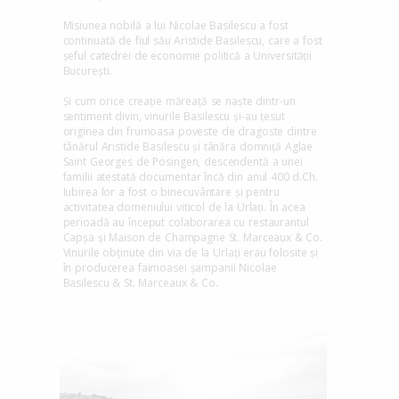
Misiunea nobilă a lui Nicolae Basilescu a fost
continuată de fiul său Aristide Basilescu, care a fost
șeful catedrei de economie politică a Universității
București.
Și cum orice creație măreață se naște dintr-un
sentiment divin, vinurile Basilescu și-au țesut
originea din frumoasa poveste de dragoste dintre
tânărul Aristide Basilescu și tânăra domniță Aglae
Saint Georges de Posingen, descendentă a unei
familii atestată documentar încă din anul 400 d.Ch.
Iubirea lor a fost o binecuvântare și pentru
activitatea domeniului viticol de la Urlați. În acea
perioadă au început colaborarea cu restaurantul
Capșa și Maison de Champagne St. Marceaux & Co.
Vinurile obținute din via de la Urlați erau folosite și
în producerea faimoasei șampanii Nicolae
Basilescu & St. Marceaux & Co.