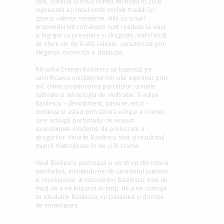
Viile, conacul și noua cramă înființată în 2008
reprezintă azi locul unde vechile tradiții își
găsesc valențe moderne. Viile cu soiuri
preponderent românești sunt readuse la viață
și îngrijite cu pricepere și dragoste, astfel încât
să ofere vin de înaltă calitate, caracterizat prin
eleganță, excelență și distincție.
Filosofia Cramei Basilescu se bazează pe
valorificarea unicității terroir-ului exprimat prin:
sol, clima, poziționarea parcelelor, soiurile
cultivate și tehnologia de vinificație. Tradiția
Basilescu – devotament, pasiune, etică –
continuă și astăzi prin tânără echipă a cramei,
care adaugă parfumului de veacuri
cunoștiințele moderne de prelucrare a
strugurilor. Vinurile Basilescu sunt și rezultatul
muncii meticuloase în vie și în cramă.
Vinul Basilescu păstrează și un strop din istoria
interbelică, amintindu-ne de caracterul puternic
și revoluționar al vizionarilor Basilescu; este un
mod de a ne întoarce în timp, de a ne contopi
cu idealurile Basilescu, cu pasiunea și dorința
de emancipare.