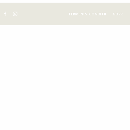
TERMENI SI CONDITII
GDPR