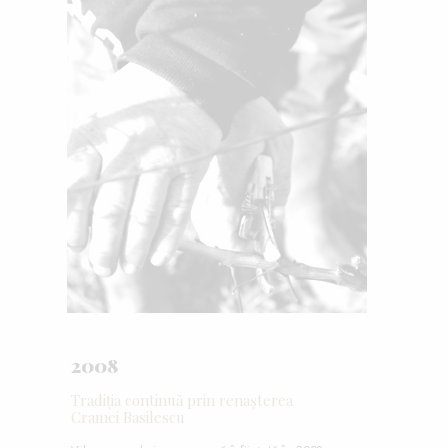
2008
Tradiția continuă prin renașterea
Cramei Basilescu