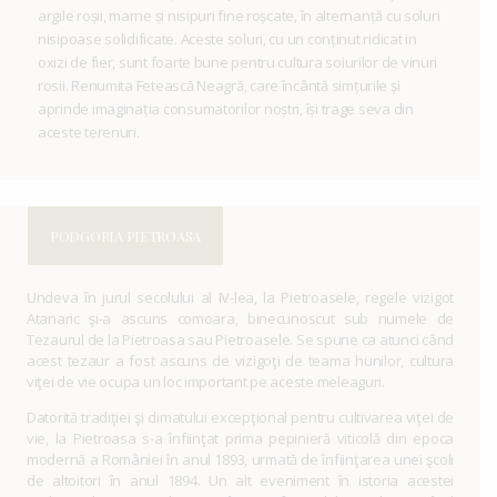
argile roșii, marne și nisipuri fine roșcate, în alternanță cu soluri
nisipoase solidificate. Aceste soluri, cu un conținut ridicat in
oxizi de fier, sunt foarte bune pentru cultura soiurilor de vinuri
rosii. Renumita Fetească Neagră, care încântă simțurile și
aprinde imaginația consumatorilor noștri, își trage seva din
aceste terenuri.
PODGORIA PIETROASA
Undeva în jurul secolului al IV-lea, la Pietroasele, regele vizigot
Atanaric şi-a ascuns comoara, binecunoscut sub numele de
Tezaurul de la Pietroasa sau Pietroasele. Se spune ca atunci când
acest tezaur a fost ascuns de vizigoţi de teama hunilor, cultura
viţei de vie ocupa un loc important pe aceste meleaguri.
Datorită tradiţiei şi climatului excepţional pentru cultivarea viţei de
vie, la Pietroasa s-a înfiinţat prima pepinieră viticolă din epoca
modernă a României în anul 1893, urmată de înfiinţarea unei şcoli
de altoitori în anul 1894. Un alt eveniment în istoria acestei