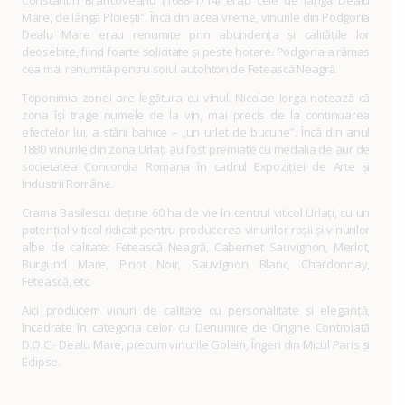
Mare, de lângă Ploiești”. Încă din acea vreme, vinurile din Podgoria
Dealu Mare erau renumite prin abundența și calitățile lor
deosebite, fiind foarte solicitate și peste hotare. Podgoria a rămas
cea mai renumită pentru soiul autohton de Fetească Neagră.
Toponimia zonei are legătura cu vinul. Nicolae Iorga notează că
zona își trage numele de la vin, mai precis de la continuarea
efectelor lui, a stării bahice – „un urlet de bucurie”. Încă din anul
1880 vinurile din zona Urlați au fost premiate cu medalia de aur de
societatea Concordia Romana în cadrul Expoziției de Arte și
Industrii Române.
Crama Basilescu deține 60 ha de vie în centrul viticol Urlați, cu un
potențial viticol ridicat pentru producerea vinurilor roșii și vinurilor
albe de calitate: Fetească Neagră, Cabernet Sauvignon, Merlot,
Burgund Mare, Pinot Noir, Sauvignon Blanc, Chardonnay,
Fetească, etc.
Aici producem vinuri de calitate cu personalitate și eleganță,
încadrate în categoria celor cu Denumire de Origine Controlată
D.O.C.- Dealu Mare, precum vinurile Golem, Îngeri din Micul Paris și
Eclipse.